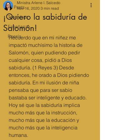
Ministra Arlene I. Salcedo
All Posts
Nov 16, 2020
3 min read
¡Quiero la sabiduría de
Teachings
Salomón!
Enseñanza
Poesía
Recuerdo que en mi niñez me 
impactó muchísimo la historia de 
Salomón, quien pudiendo pedir 
cualquier cosa, pidió a Dios 
sabiduría. (1 Reyes 3) Desde 
entonces, he orado a Dios pidiendo 
sabiduría. En mi ilusión de niña 
pensaba que para ser sabio 
bastaba ser inteligente y educado. 
Hoy sé que la sabiduría implica 
mucho más que la instrucción,  
mucho más que la educación y 
mucho más que la inteligencia 
humana. 