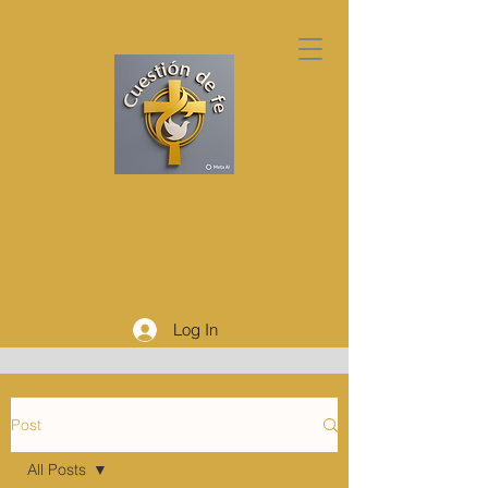
Log In
Post
All Posts