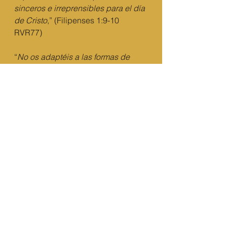
sinceros e irreprensibles para el día 
de Cristo
,” (Filipenses 1:9-10 
RVR77)
“
No os adaptéis a las formas de 
este mundo, sino transformaos por 
medio de la renovación de vuestra 
mente, para que comprobéis cuál 
es la voluntad de Dios: lo bueno, lo 
que le agrada, y lo perfecto.
” 
(Romanos 12:2 RVR77)
Y usted, lector, ¿también quiere la 
sabiduría de Salomón?