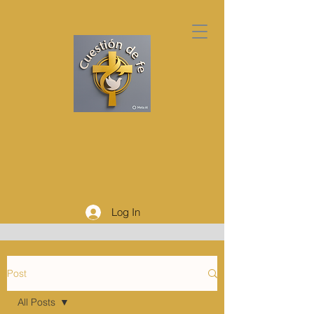
Log In
Post
All Posts