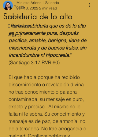
Ministra Arlene I. Salcedo
All Posts
Jun 18, 2022
2 min read
Sabiduría de lo alto
Teachings
“
Pero la sabiduría que es de lo alto 
Enseñanza
es primeramente pura, después 
Poesía
pacífica, amable, benigna, llena de 
misericordia y de buenos frutos, sin 
incertidumbre ni hipocresía
.
”  
(Santiago 3:17 RVR 60) 
El que habla porque ha recibido 
discernimiento o revelación divina 
no trae conocimiento o palabra 
contaminada, su mensaje es puro, 
exacto y preciso.  Al mismo no le 
falta ni le sobra. Su conocimiento y 
mensaje es de paz, de armonía, no 
de altercados. No trae arrogancia o 
maldad. Conlleva nobleza y 