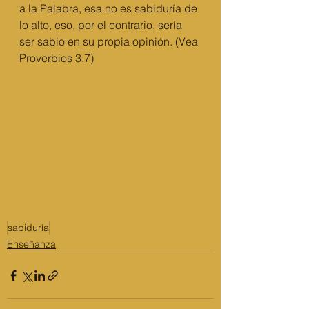
a la Palabra, esa no es sabiduría de 
lo alto, eso, por el contrario, sería 
ser sabio en su propia opinión. (Vea 
Proverbios 3:7) 
sabiduría
Enseñanza