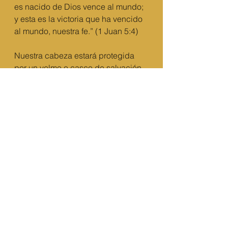
es nacido de Dios vence al mundo; 
y esta es la victoria que ha vencido 
al mundo, nuestra fe.” (1 Juan 5:4)
Nuestra cabeza estará protegida 
por un yelmo o casco de salvación. 
¡Es que para tener discernimiento 
espiritual tenemos que ser salvos! 
En estado de pecado nuestro 
pensamiento es distorsionado. Sin 
embargo, al ser salvos nuestra 
mente es libre para pensar como 
Jesús, con claridad y ver la 
voluntad del Padre. 
Adicionalmente, tenemos una 
espada filosa a la cual Satanás 
teme: la Palabra de Dios. En ella 
está la fuerza del gran Yo Soy 