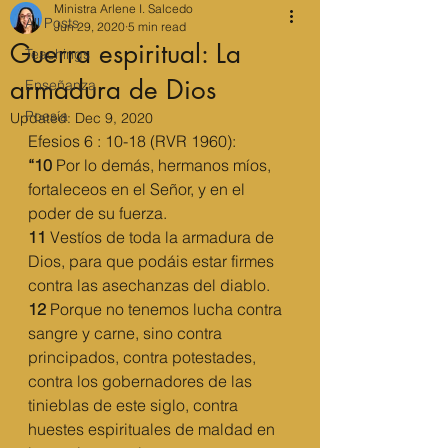
Ministra Arlene I. Salcedo
All Posts
Jun 29, 2020
5 min read
Guerra espiritual: La
Teachings
armadura de Dios
Enseñanza
Poesía
Updated:
Dec 9, 2020
Efesios 6 : 10-18 (RVR 1960):
“10 
Por lo demás, hermanos míos, 
fortaleceos en el Señor, y en el 
poder de su fuerza.
11 
Vestíos de toda la armadura de 
Dios, para que podáis estar firmes 
contra las asechanzas del diablo.
12 
Porque no tenemos lucha contra 
sangre y carne, sino contra 
principados, contra potestades, 
contra los gobernadores de las 
tinieblas de este siglo, contra 
huestes espirituales de maldad en 