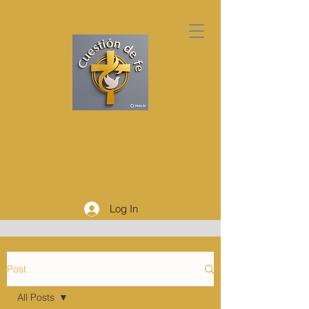
Log In
Post
All Posts