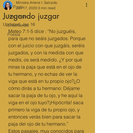
Ministra Arlene I. Salcedo
All Posts
Jun 17, 2020
3 min read
Juzgando juzgar
Teachings
Updated:
Jan 16
Enseñanza
Mateo 7:1-5 dice : “No juzguéis, 
Poesía
para que no seáis juzgados. Porque 
con el juicio con que juzgáis, seréis 
juzgados, y con la medida con que 
medís, os será medido. ¿Y por qué 
miras la paja que está en el ojo de 
tu hermano, y no echas de ver la 
viga que está en tu propio ojo?¿O 
cómo dirás a tu hermano: Déjame 
sacar la paja de tu ojo, y he aquí la 
viga en el ojo tuyo?¡Hipócrita! saca 
primero la viga de tu propio ojo, y 
entonces verás bien para sacar la 
paja del ojo de tu hermano.”
Estos pasajes, muy conocidos para 