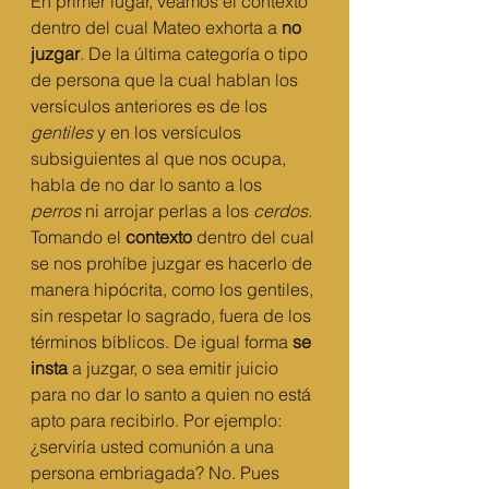
En primer lugar, veamos el contexto 
dentro del cual Mateo exhorta a 
no 
juzgar
. De la última categoría o tipo 
de persona que la cual hablan los 
versículos anteriores es de los 
gentiles
 y en los versículos 
subsiguientes al que nos ocupa, 
habla de no dar lo santo a los 
perros
 ni arrojar perlas a los 
cerdos
. 
Tomando el 
contexto
 dentro del cual 
se nos prohíbe juzgar es hacerlo de 
manera hipócrita, como los gentiles, 
sin respetar lo sagrado, fuera de los 
términos bíblicos. De igual forma 
se 
insta
 a juzgar, o sea emitir juicio 
para no dar lo santo a quien no está 
apto para recibirlo. Por ejemplo: 
¿serviría usted comunión a una 
persona embriagada? No. Pues 