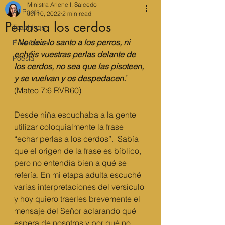
Ministra Arlene I. Salcedo
All Posts
Jul 10, 2022
2 min read
Perlas a los cerdos
Teachings
“
No deis lo santo a los perros, ni 
Enseñanza
echéis vuestras perlas delante de 
Poesía
los cerdos, no sea que las pisoteen, 
y se vuelvan y os despedacen.
” 
(Mateo 7:6 RVR60) 
Desde niña escuchaba a la gente 
utilizar coloquialmente la frase 
“echar perlas a los cerdos”.  Sabía 
que el origen de la frase es bíblico, 
pero no entendía bien a qué se 
refería. En mi etapa adulta escuché 
varias interpretaciones del versículo 
y hoy quiero traerles brevemente el 
mensaje del Señor aclarando qué 
espera de nosotros y por qué no 