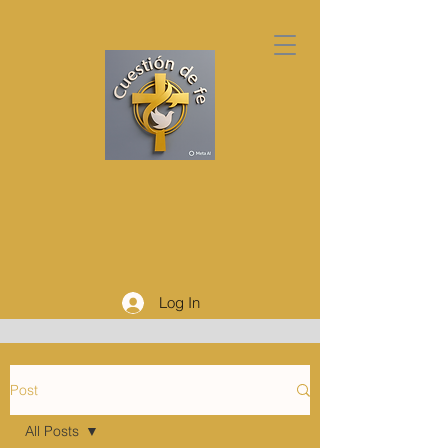
Log In
Post
All Posts